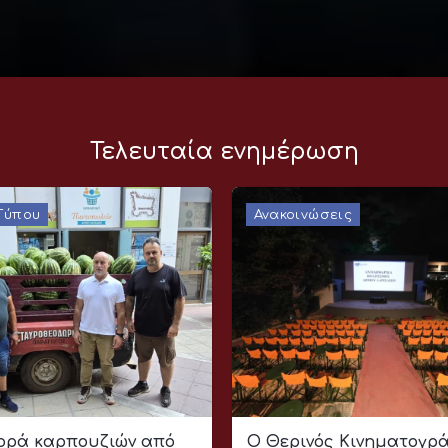
Τελευταία ενημέρωση
 Τύπου
Ανακοινώσεις
ρά καρπουζιών από
Ο Θερινός Κινηματογρ