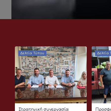
Δελτία Τύπου
Δελτία
Στρατηγική συνεργασία
Προσφο