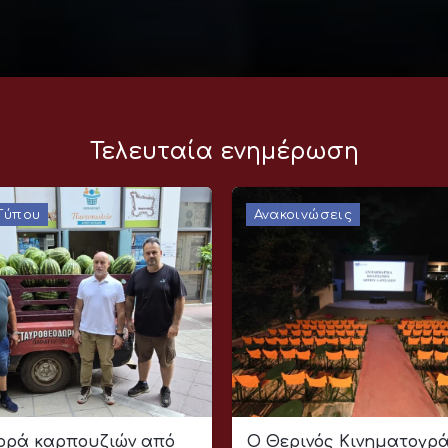
Τελευταία ενημέρωση
 Τύπου
Ανακοινώσεις
ρά καρπουζιών από
Ο Θερινός Κινηματογρ