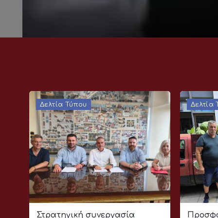
Δελτία Τύπου
Δελτία
Στρατηγική συνεργασία
Προσφο