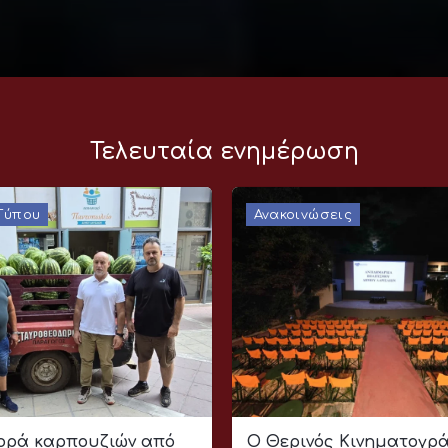
Τελευταία ενημέρωση
 Τύπου
Ανακοινώσεις
ρά καρπουζιών από
Ο Θερινός Κινηματογρ