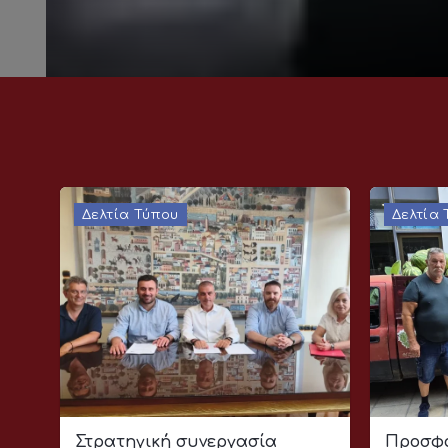
Δελτία Τύπου
Δελτία
Στρατηγική συνεργασία
Προσφο