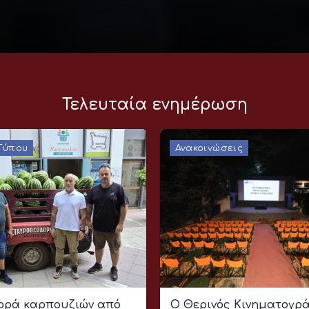
Τελευταία ενημέρωση
 Τύπου
Ανακοινώσεις
ρά καρπουζιών από
Ο Θερινός Κινηματογρ