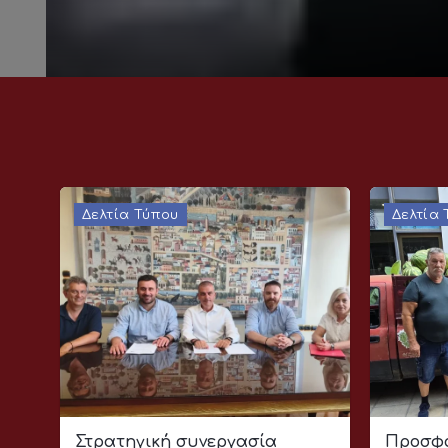
Δελτία Τύπου
Δελτία
Στρατηγική συνεργασία
Προσφο