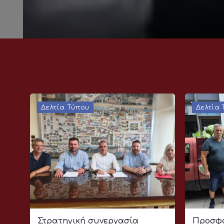
Δελτία Τύπου
Δελτία
Στρατηγική συνεργασία
Προσφο