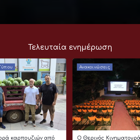
Τελευταία ενημέρωση
 Τύπου
Ανακοινώσεις
ρά καρπουζιών από
Ο Θερινός Κινηματογρ