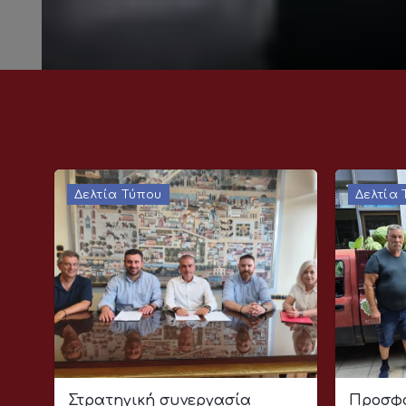
Δελτία Τύπου
Δελτία
Στρατηγική συνεργασία
Προσφο