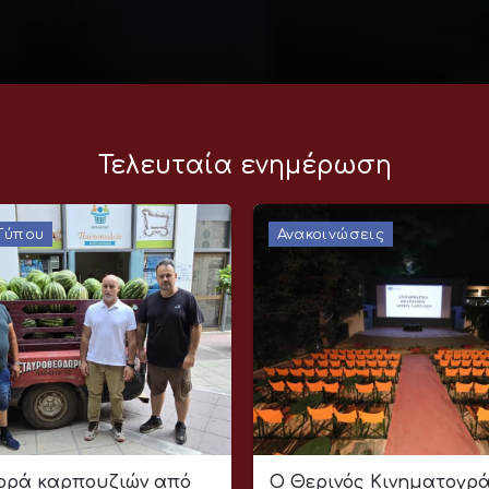
Τελευταία ενημέρωση
 Τύπου
Ανακοινώσεις
ρά καρπουζιών από
Ο Θερινός Κινηματογρ