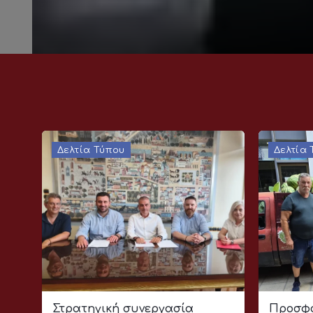
Δελτία Τύπου
Δελτία
Στρατηγική συνεργασία
Προσφο