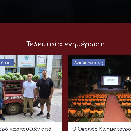
Τελευταία ενημέρωση
 Τύπου
Ανακοινώσεις
ρά καρπουζιών από
Ο Θερινός Κινηματογρ