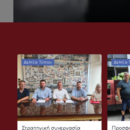
Δελτία Τύπου
Δελτία
Στρατηγική συνεργασία
Προσφο