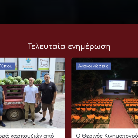
Τελευταία ενημέρωση
 Τύπου
Ανακοινώσεις
ρά καρπουζιών από
Ο Θερινός Κινηματογρ