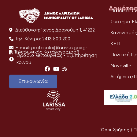
Δημότης
Παιδικοί Σ
Σύστημα Ελ
Διεύθυνση:
Ίωνος Δραγούμη 1, 41222
Κανονισμός
Τηλ. Κέντρο:
2413 500 200
ΚΕΠ
E-mail:
protokolo@larissa.gov.gr
Τηλεφωνικός Κατάλογος (pdf)
Πολιτική Π
Ωράρια λειτουργίας - Eξυπηρέτηση
κοινού
Novoville
Αιτήματα/
Επικοινωνία
Όροι Χρήσης
Π