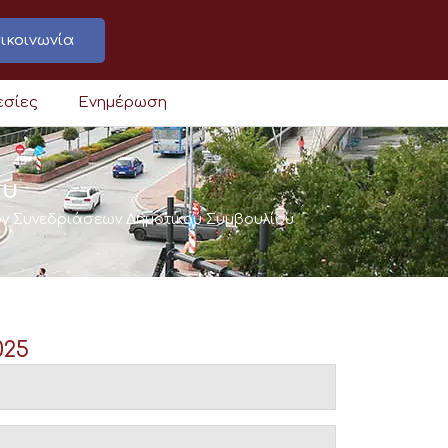
ικοινωνία
εσίες
Ενημέρωση
ου
ών Συνεδριάσεων Δημοτικού Συμβουλίου
025