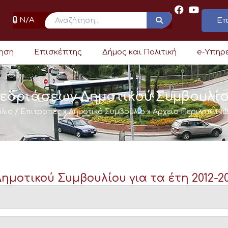
N/A
Επ
ρηση
Επισκέπτης
Δήμος και Πολιτική
e-Υπηρ
νεδριάσεων Δημοτικού Συμβουλί
λιο / Επιτροπές
»
Δημοτικό Συμβούλιο
»
Αρχείο Περιληπτικ
μοτικού Συμβουλίου για τα έτη 2012-2