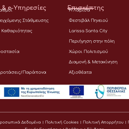
 & e-Υπηρεσίες
Επισκέπτης
ταθμοί
Η Λάρισα
εγχόμενης Στάθμευσης
Φεστιβάλ Πηνειού
 Καθαριότητας
Larissa Santa City
Περιήγηση στην πόλη
ροστασία
Χώροι Πολιτισμού
Διαμονή & Μετακίνηση
Προτάσεις/Παράπονα
Αξιοθέατα
ροσωπικά Δεδομένα
Πολιτική Cookies
Πολιτική Απορρήτου