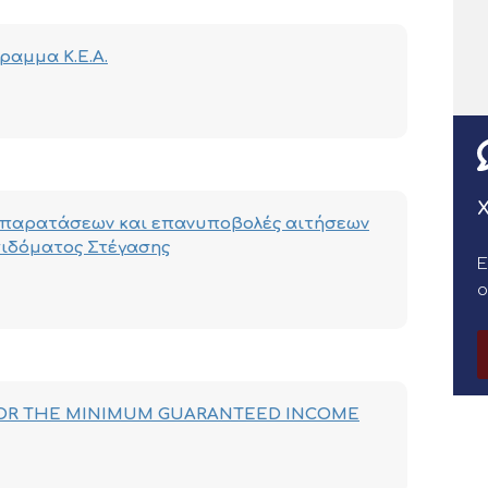
ραμμα Κ.Ε.Α.
Χ
η παρατάσεων και επανυποβολές αιτήσεων
πιδόματος Στέγασης
Ε
OR THE MINIMUM GUARANTEED INCOME