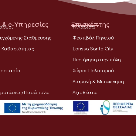
 & e-Υπηρεσίες
Επισκέπτης
ταθμοί
Η Λάρισα
εγχόμενης Στάθμευσης
Φεστιβάλ Πηνειού
 Καθαριότητας
Larissa Santa City
Περιήγηση στην πόλη
ροστασία
Χώροι Πολιτισμού
Διαμονή & Μετακίνηση
Προτάσεις/Παράπονα
Αξιοθέατα