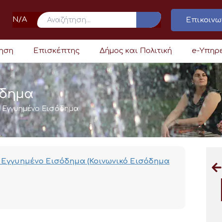
N/A
Επικοινω
ρηση
Επισκέπτης
Δήμος και Πολιτική
e-Υπηρ
όδημα
 Εγγυημένο Εισόδημα
ο Εγγυημένο Εισόδημα (Κοινωνικό Εισόδημα