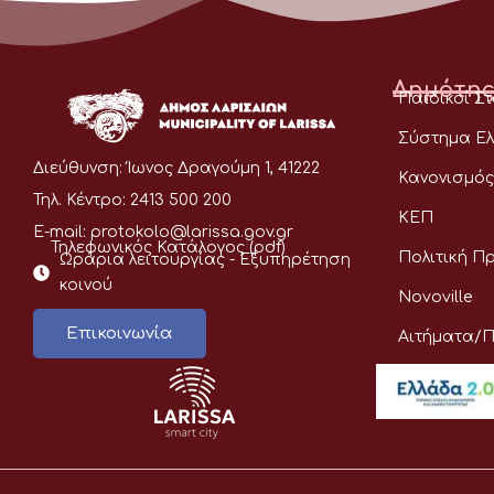
Δημότης
Παιδικοί Σ
Σύστημα Ελ
Διεύθυνση:
Ίωνος Δραγούμη 1, 41222
Κανονισμός
Τηλ. Κέντρο:
2413 500 200
ΚΕΠ
E-mail:
protokolo@larissa.gov.gr
Τηλεφωνικός Κατάλογος (pdf)
Πολιτική Π
Ωράρια λειτουργίας - Eξυπηρέτηση
κοινού
Novoville
Επικοινωνία
Αιτήματα/