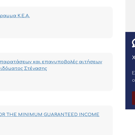
ραμμα Κ.Ε.Α.
Χ
η παρατάσεων και επανυποβολές αιτήσεων
πιδόματος Στέγασης
Ε
OR THE MINIMUM GUARANTEED INCOME