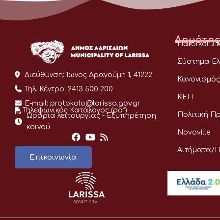
Δημότης
Παιδικοί Σ
Σύστημα Ελ
Διεύθυνση:
Ίωνος Δραγούμη 1, 41222
Κανονισμός
Τηλ. Κέντρο:
2413 500 200
ΚΕΠ
E-mail:
protokolo@larissa.gov.gr
Τηλεφωνικός Κατάλογος (pdf)
Πολιτική Π
Ωράρια λειτουργίας - Eξυπηρέτηση
κοινού
Novoville
Αιτήματα/
Επικοινωνία