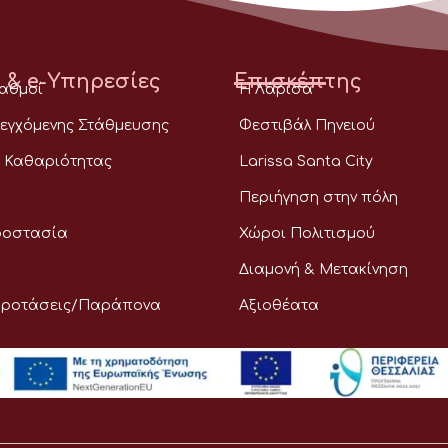
 & e-Υπηρεσίες
Επισκέπτης
ταθμοί
Η Λάρισα
εγχόμενης Στάθμευσης
Φεστιβάλ Πηνειού
 Καθαριότητας
Larissa Santa City
Περιήγηση στην πόλη
ροστασία
Χώροι Πολιτισμού
Διαμονή & Μετακίνηση
Προτάσεις/Παράπονα
Αξιοθέατα