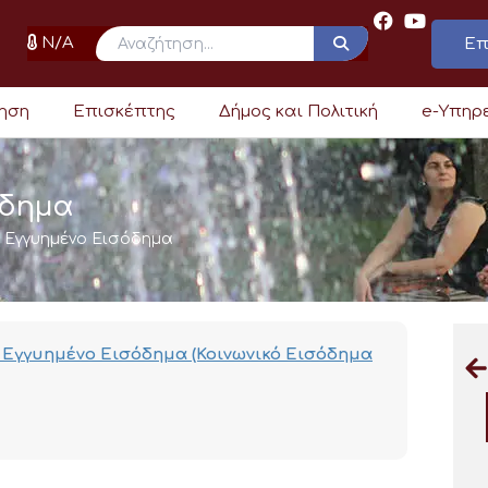
N/A
Επ
ρηση
Επισκέπτης
Δήμος και Πολιτική
e-Υπηρ
όδημα
 Εγγυημένο Εισόδημα
ο Εγγυημένο Εισόδημα (Κοινωνικό Εισόδημα