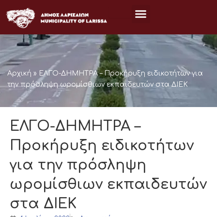
Μετάβαση
στο
περιεχόμενο
Αρχική
»
ΕΛΓΟ-ΔΗΜΗΤΡΑ – Προκήρυξη ειδικοτήτων για
την πρόσληψη ωρομίσθιων εκπαιδευτών στα ΔΙΕΚ
ΕΛΓΟ-ΔΗΜΗΤΡΑ –
Προκήρυξη ειδικοτήτων
για την πρόσληψη
ωρομίσθιων εκπαιδευτών
στα ΔΙΕΚ