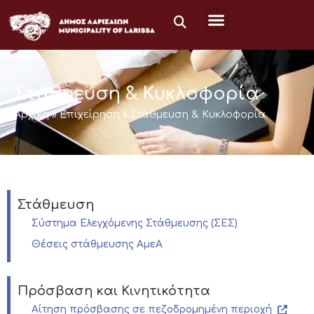
Μετάβαση
στο
περιεχόμενο
Στάθμευση & Κυκλοφορία
Αρχική
»
Επιχείρηση
»
Στάθμευση & Κυκλοφορία
Στάθμευση
Σύστημα Ελεγχόμενης Στάθμευσης (ΣΕΣ)
Θέσεις στάθμευσης ΑμεΑ
Πρόσβαση και Κινητικότητα
Αίτηση πρόσβασης σε πεζοδρομημένη περιοχή