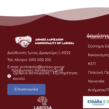
Δημότης
Παιδικοί Σ
Σύστημα Ελ
Διεύθυνση:
Ίωνος Δραγούμη 1, 41222
Κανονισμός
Τηλ. Κέντρο:
2413 500 200
ΚΕΠ
E-mail:
protokolo@larissa.gov.gr
Τηλεφωνικός Κατάλογος (pdf)
Πολιτική Π
Ωράρια λειτουργίας - Eξυπηρέτηση
κοινού
Novoville
Επικοινωνία
Αιτήματα/