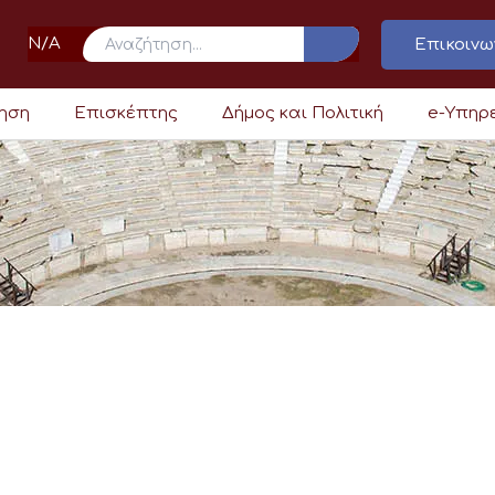
N/A
Επικοινω
ρηση
Επισκέπτης
Δήμος και Πολιτική
e-Υπηρ