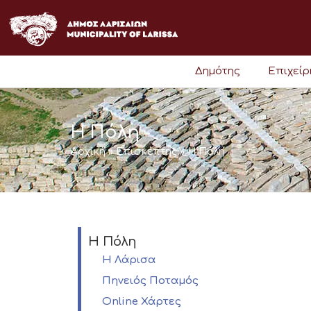
Μετάβαση
στο
περιεχόμενο
Δημότης
Επιχεί
Η Πόλη
Αρχική
»
Επισκέπτης
»
Η Πόλη
Η Πόλη
Η Λάρισα
Πηνειός Ποταμός
Online Χάρτες