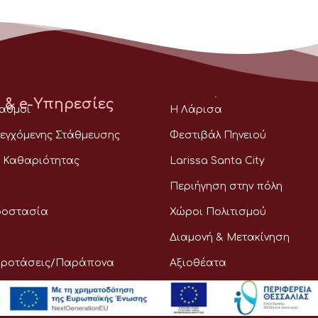
 & e-Υπηρεσίες
Επισκέπτης
ταθμοί
Η Λάρισα
εγχόμενης Στάθμευσης
Φεστιβάλ Πηνειού
 Καθαριότητας
Larissa Santa City
Περιήγηση στην πόλη
ροστασία
Χώροι Πολιτισμού
Διαμονή & Μετακίνηση
Προτάσεις/Παράπονα
Αξιοθέατα