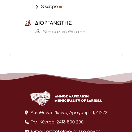
Θέατρο
ΔΙΟΡΓΑΝΩΤΉΣ
Θεσσαλικό Θέατρο
Διεύθυνση:
Ίωνος Δραγούμη 1, 41222
Τηλ. Κέντρο:
2413 500 200
E-mail:
protokolo@larissa.gov.gr