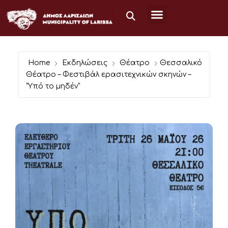
Μετάβαση
στο
περιεχόμενο
Home
Εκδηλώσεις
Θέατρο
Θεσσαλικό
Θέατρο – Φεστιβάλ ερασιτεχνικών σκηνών –
“Υπό το μηδέν”