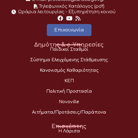
Τηλεφωνικός Κατάλογος (pdf)
Ωράρια λειτουργίας - Eξυπηρέτηση κοινού
Επικοινωνία
Δημότης & e-Υπηρεσίες
Παιδικοί Σταθμοί
Σύστημα Ελεγχόμενης Στάθμευσης
Κανονισμός Καθαριότητας
ΚΕΠ
Πολιτική Προστασία
Novoville
Αιτήματα/Προτάσεις/Παράπονα
Επισκέπτης
Η Λάρισα