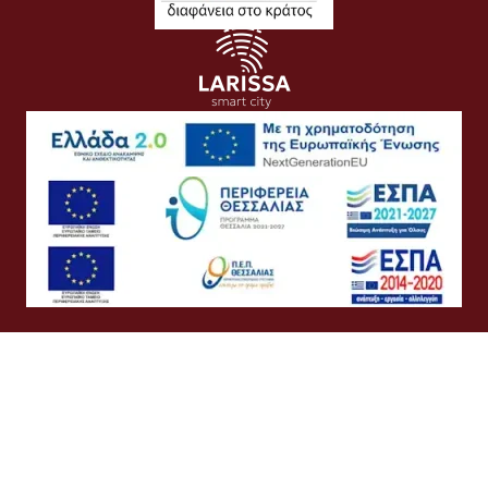
Όροι Χρήσης
Προσωπικά Δεδομένα
Πολιτική Cookies
Πολιτική Απορρήτου
Προσβασιμότητα
Συχνές Ερωτήσεις
Βοήθεια
Σύνδεση
Ελληνικά
English
©
Δήμος Λαρισαίων