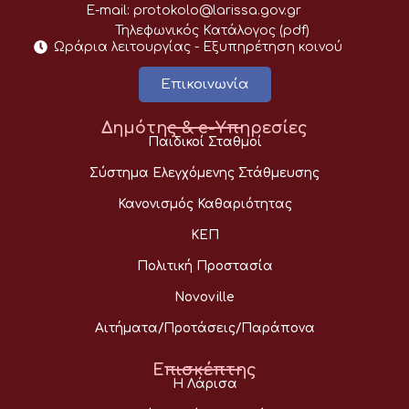
E-mail:
protokolo@larissa.gov.gr
Τηλεφωνικός Κατάλογος (pdf)
Ωράρια λειτουργίας - Eξυπηρέτηση κοινού
Επικοινωνία
Δημότης & e-Υπηρεσίες
Παιδικοί Σταθμοί
Σύστημα Ελεγχόμενης Στάθμευσης
Κανονισμός Καθαριότητας
ΚΕΠ
Πολιτική Προστασία
Novoville
Αιτήματα/Προτάσεις/Παράπονα
Επισκέπτης
Η Λάρισα