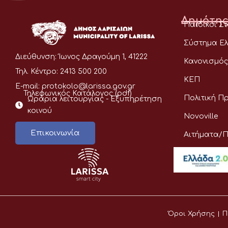
Δημότης
Παιδικοί Σ
Σύστημα Ελ
Διεύθυνση:
Ίωνος Δραγούμη 1, 41222
Κανονισμός
Τηλ. Κέντρο:
2413 500 200
ΚΕΠ
E-mail:
protokolo@larissa.gov.gr
Τηλεφωνικός Κατάλογος (pdf)
Πολιτική Π
Ωράρια λειτουργίας - Eξυπηρέτηση
κοινού
Novoville
Επικοινωνία
Αιτήματα/
Όροι Χρήσης
Π