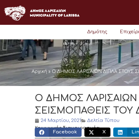
Μετάβαση
στο
περιεχόμενο
Δημότης
Επιχεί
Αρχική
»
Ο ΔΗΜΟΣ ΛΑΡΙΣΑΙΩΝ ΔΙΠΛΑ ΣΤΟΥΣ 
Ο ΔΗΜΟΣ ΛΑΡΙΣΑΙΩΝ
ΣΕΙΣΜΟΠΑΘΕΙΣ ΤΟΥ
24 Μαρτίου, 2021
Δελτία Τύπου
Κοινωνικός διαμοιρασμός:
Facebook
X
Li