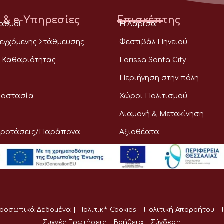
 & e-Υπηρεσίες
Επισκέπτης
ταθμοί
Η Λάρισα
εγχόμενης Στάθμευσης
Φεστιβάλ Πηνειού
 Καθαριότητας
Larissa Santa City
Περιήγηση στην πόλη
ροστασία
Χώροι Πολιτισμού
Διαμονή & Μετακίνηση
Προτάσεις/Παράπονα
Αξιοθέατα
ροσωπικά Δεδομένα
Πολιτική Cookies
Πολιτική Απορρήτου
Συχνές Ερωτήσεις
Βοήθεια
Σύνδεση