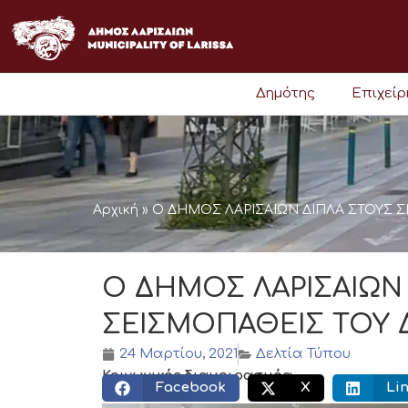
Μετάβαση
στο
περιεχόμενο
Δημότης
Επιχεί
Αρχική
»
Ο ΔΗΜΟΣ ΛΑΡΙΣΑΙΩΝ ΔΙΠΛΑ ΣΤΟΥΣ 
Ο ΔΗΜΟΣ ΛΑΡΙΣΑΙΩΝ
ΣΕΙΣΜΟΠΑΘΕΙΣ ΤΟΥ
24 Μαρτίου, 2021
Δελτία Τύπου
Κοινωνικός διαμοιρασμός:
Facebook
X
Li