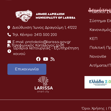
Δημότης
Παιδικοί Σ
Σύστημα Ελ
Διεύθυνση:
Ίωνος Δραγούμη 1, 41222
Κανονισμός
Τηλ. Κέντρο:
2413 500 200
ΚΕΠ
E-mail:
protokolo@larissa.gov.gr
Τηλεφωνικός Κατάλογος (pdf)
Πολιτική Π
Ωράρια λειτουργίας - Eξυπηρέτηση
κοινού
Novoville
Αιτήματα/
Επικοινωνία
Όροι Χρήσης
Π