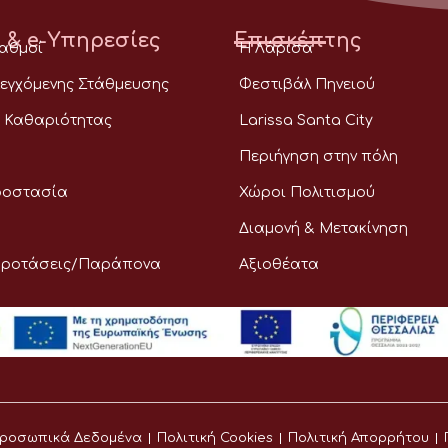
 & e-Υπηρεσίες
Επισκέπτης
ταθμοί
Η Λάρισα
εγχόμενης Στάθμευσης
Φεστιβάλ Πηνειού
 Καθαριότητας
Larissa Santa City
Περιήγηση στην πόλη
ροστασία
Χώροι Πολιτισμού
Διαμονή & Μετακίνηση
Προτάσεις/Παράπονα
Αξιοθέατα
ροσωπικά Δεδομένα
Πολιτική Cookies
Πολιτική Απορρήτου