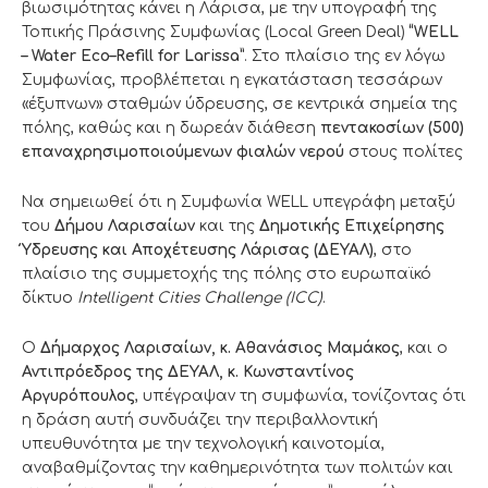
βιωσιμότητας κάνει η Λάρισα, με την υπογραφή της
Τοπικής Πράσινης Συμφωνίας (Local Green Deal)
“
WELL
–
Water
Eco
–
Refill
for
Larissa
”
. Στο πλαίσιο της εν λόγω
Συμφωνίας, προβλέπεται η εγκατάσταση τεσσάρων
«έξυπνων» σταθμών ύδρευσης, σε κεντρικά σημεία της
πόλης, καθώς και η δωρεάν διάθεση
πεντακοσίων (500)
επαναχρησιμοποιούμενων φιαλών νερού
στους πολίτες
Να σημειωθεί ότι η Συμφωνία WELL υπεγράφη μεταξύ
του
Δήμου Λαρισαίων
και της
Δημοτικής Επιχείρησης
Ύδρευσης και Αποχέτευσης Λάρισας (ΔΕΥΑΛ)
, στο
πλαίσιο της συμμετοχής της πόλης στο ευρωπαϊκό
δίκτυο
Intelligent
Cities
Challenge
(
ICC
)
.
Ο
Δήμαρχος Λαρισαίων, κ. Αθανάσιος Μαμάκος
, και ο
Αντιπρόεδρος της ΔΕΥΑΛ, κ. Κωνσταντίνος
Αργυρόπουλος
, υπέγραψαν τη συμφωνία, τονίζοντας ότι
η δράση αυτή συνδυάζει την περιβαλλοντική
υπευθυνότητα με την τεχνολογική καινοτομία,
αναβαθμίζοντας την καθημερινότητα των πολιτών και