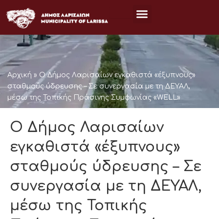
Μετάβαση
στο
περιεχόμενο
Αρχική
»
Ο Δήμος Λαρισαίων εγκαθιστά «έξυπνους»
σταθμούς ύδρευσης – Σε συνεργασία με τη ΔΕΥΑΛ,
μέσω της Τοπικής Πράσινης Συμφωνίας «WELL»
Ο Δήμος Λαρισαίων
εγκαθιστά «έξυπνους»
σταθμούς ύδρευσης – Σε
συνεργασία με τη ΔΕΥΑΛ,
μέσω της Τοπικής