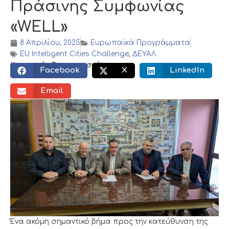
Πράσινης Συμφωνίας
«WELL»
8 Απριλίου, 2025
Ευρωπαϊκά Προγράμματα
EU Intelligent Cities Challenge
,
ΔΕΥΑΛ
Κοινωνικός διαμοιρασμός:
Facebook
X
LinkedIn
Email
Ένα ακόμη σημαντικό βήμα προς την κατεύθυνση της