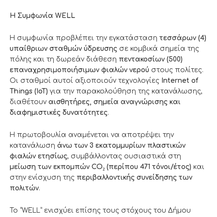
Η Συμφωνία
WELL
Η συμφωνία προβλέπει την εγκατάσταση
τεσσάρων (4)
υπαίθριων σταθμών ύδρευσης
σε κομβικά σημεία της
πόλης και τη δωρεάν διάθεση
πεντακοσίων (500)
επαναχρησιμοποιήσιμων φιαλών νερού
στους πολίτες.
Οι σταθμοί αυτοί αξιοποιούν τεχνολογίες
Internet
of
Things
(
IoT
)
για την παρακολούθηση της κατανάλωσης,
διαθέτουν
αισθητήρες, σημεία αναγνώρισης και
διαφημιστικές δυνατότητες
.
Η πρωτοβουλία αναμένεται να αποτρέψει την
κατανάλωση
άνω των 3 εκατομμυρίων πλαστικών
φιαλών ετησίως
, συμβάλλοντας ουσιαστικά στη
μείωση των εκπομπών
CO
₂ (περίπου 471 τόνοι/έτος)
και
στην ενίσχυση της
περιβαλλοντικής συνείδησης των
πολιτών
.
Το “WELL” ενισχύει επίσης τους στόχους του Δήμου