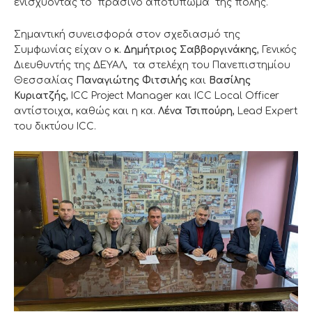
ενισχύοντας το “πράσινο αποτύπωμα” της πόλης.
Σημαντική συνεισφορά στοv σχεδιασμό της
Συμφωνίας είχαν ο
κ. Δημήτριος Σαββοργινάκης
, Γενικός
Διευθυντής της ΔΕΥΑΛ, τα στελέχη του Πανεπιστημίου
Θεσσαλίας
Παναγιώτης Φιτσιλής
και
Βασίλης
Κυριατζής
, ICC Project Manager και ICC Local Officer
αντίστοιχα, καθώς και η κα.
Λένα Τσιπούρη
, Lead Expert
του δικτύου ICC.