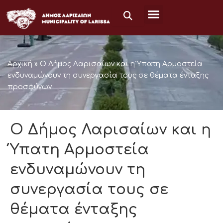
Μετάβαση
στο
περιεχόμενο
Αρχική
»
Ο Δήμος Λαρισαίων και η Ύπατη Αρμοστεία
ενδυναμώνουν τη συνεργασία τους σε θέματα ένταξης
προσφύγων
Ο Δήμος Λαρισαίων και η
Ύπατη Αρμοστεία
ενδυναμώνουν τη
συνεργασία τους σε
θέματα ένταξης