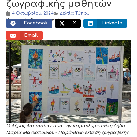
ζωγραφικής μαθητών
4 Οκτωβρίου, 2024
Δελτία Τύπου
Κοινωνικός διαμοιρασμός:
Facebook
X
LinkedIn
Email
Ο Δήμος Λαρισαίων τιμά την παραολυμπιονίκη Λήδα-
Μαρία Μανθοπούλου – Παράλληλη έκθεση ζωγραφικής