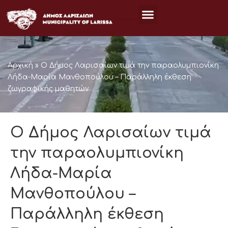
Μετάβαση
στο
περιεχόμενο
Αρχική
»
Ο Δήμος Λαρισαίων τιμά την παραολυμπιονίκη
Λήδα-Μαρία Μανθοπούλου – Παράλληλη έκθεση
ζωγραφικής μαθητών
Ο Δήμος Λαρισαίων τιμά
την παραολυμπιονίκη
Λήδα-Μαρία
Μανθοπούλου –
Παράλληλη έκθεση