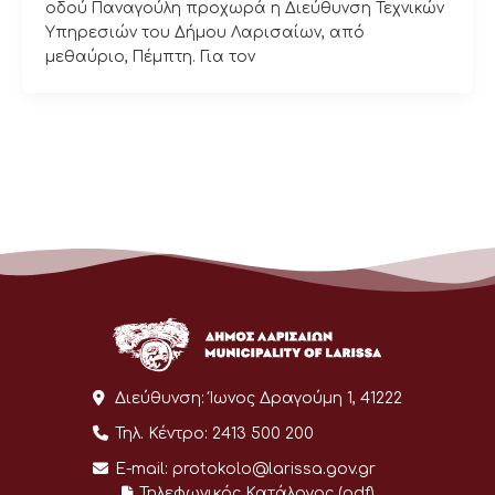
οδού Παναγούλη προχωρά η Διεύθυνση Τεχνικών
Υπηρεσιών του Δήμου Λαρισαίων, από
μεθαύριο, Πέμπτη. Για τον
Διεύθυνση:
Ίωνος Δραγούμη 1, 41222
Τηλ. Κέντρο:
2413 500 200
E-mail:
protokolo@larissa.gov.gr
Τηλεφωνικός Κατάλογος (pdf)