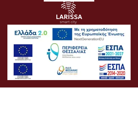
Όροι Χρήσης
Προσωπικά Δεδομένα
Πολιτική Cookies
Πολιτική Απορρήτου
Προσβασιμότητα
Συχνές Ερωτήσεις
Βοήθεια
Σύνδεση
Ελληνικά
English
©
Δήμος Λαρισαίων