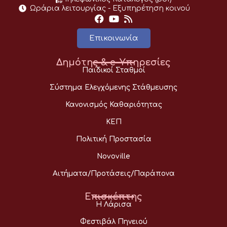
Ωράρια λειτουργίας - Eξυπηρέτηση κοινού
Επικοινωνία
Δημότης & e-Υπηρεσίες
Παιδικοί Σταθμοί
Σύστημα Ελεγχόμενης Στάθμευσης
Κανονισμός Καθαριότητας
ΚΕΠ
Πολιτική Προστασία
Novoville
Αιτήματα/Προτάσεις/Παράπονα
Επισκέπτης
Η Λάρισα
Φεστιβάλ Πηνειού