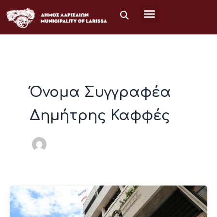
Μετάβαση
στο
περιεχόμενο
Όνομα Συγγραφέα
Δημήτρης Καφφές