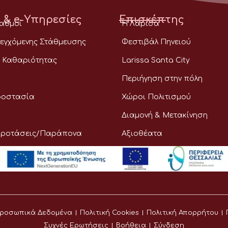
 & e-Υπηρεσίες
Επισκέπτης
ταθμοί
Η Λάρισα
εγχόμενης Στάθμευσης
Φεστιβάλ Πηνειού
 Καθαριότητας
Larissa Santa City
Περιήγηση στην πόλη
ροστασία
Χώροι Πολιτισμού
Διαμονή & Μετακίνηση
Προτάσεις/Παράπονα
Αξιοθέατα
ροσωπικά Δεδομένα
Πολιτική Cookies
Πολιτική Απορρήτου
Συχνές Ερωτήσεις
Βοήθεια
Σύνδεση