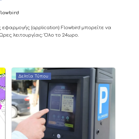
Flowbird
 εφαρμογής (application) Flowbird μπορείτε να
 Ώρες λειτουργίας: Όλο το 24ωρο.
Δελτία Τύπου
Δελτ