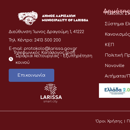
Δημότης
Παιδικοί Σ
Σύστημα Ελ
Διεύθυνση:
Ίωνος Δραγούμη 1, 41222
Κανονισμός
Τηλ. Κέντρο:
2413 500 200
ΚΕΠ
E-mail:
protokolo@larissa.gov.gr
Τηλεφωνικός Κατάλογος (pdf)
Πολιτική Π
Ωράρια λειτουργίας - Eξυπηρέτηση
κοινού
Novoville
Επικοινωνία
Αιτήματα/
Όροι Χρήσης
Π