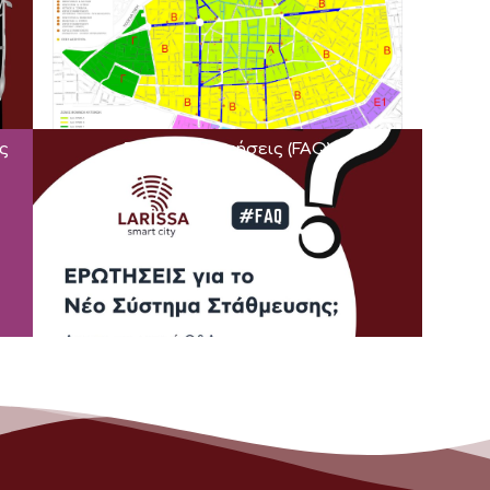
ς
Συχνές Ερωτήσεις (FAQ)