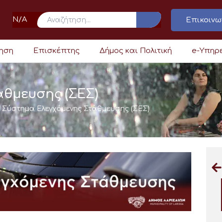
N/A
Επικοινω
ρηση
Επισκέπτης
Δήμος και Πολιτική
e-Υπηρ
άθμευσης (ΣΕΣ)
»
Σύστημα Ελεγχόμενης Στάθμευσης (ΣΕΣ)