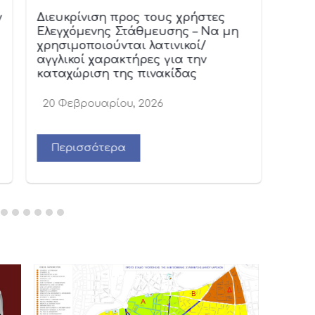
ν
Διευκρίνιση προς τους χρήστες
Ενερ
Ελεγχόμενης Στάθμευσης – Να μη
Κατο
χρησιμοποιούνται λατινικοί/
Σιδη
αγγλικοί χαρακτήρες για την
καταχώριση της πινακίδας
20 Φεβρουαρίου, 2026
9 Οκ
Περισσότερα
Πε
Μόνιμοι Κάτοικοι