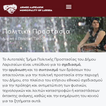
Μετάβαση
στο
περιεχόμενο
Πολιτική Προστασία
Αρχική
»
Πολιτική Προστασία
Το Αυτοτελές Τμήμα Πολιτικής Προστασίας του Δήμου
Λαρισαίων είναι υπεύθυνο για το
σχεδιασμό
,
την
οργάνωση
και το
συντονισμό
των δράσεων που
απαιτούνται για την πολιτική προστασία στην περιοχή
του Δήμου, στο πλαίσιο του ετήσιου εθνικού σχεδιασμού
για την πρόληψη και αντιμετώπιση των φυσικών,
τεχνολογικών και λοιπών καταστροφών ή καταστάσεων
έκτακτης ανάγκης, καθώς και την ενημέρωση του κοινού
για τα ζητήματα αυτά.