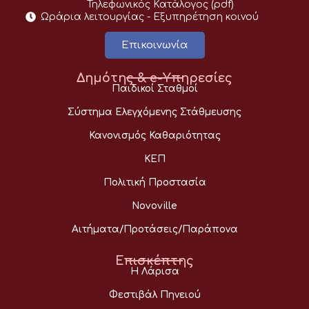
Τηλεφωνικός Κατάλογος (pdf)
Ωράρια λειτουργίας - Eξυπηρέτηση κοινού
Επικοινωνία
Δημότης & e-Υπηρεσίες
Παιδικοί Σταθμοί
Σύστημα Ελεγχόμενης Στάθμευσης
Κανονισμός Καθαριότητας
ΚΕΠ
Πολιτική Προστασία
Novoville
Αιτήματα/Προτάσεις/Παράπονα
Επισκέπτης
Η Λάρισα
Φεστιβάλ Πηνειού