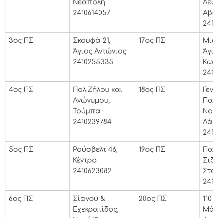
Νεάπολη
Λευ
2410614057
Αβέ
241
3ος ΠΣ
Σκουφά 21,
17ος ΠΣ
Μιαο
Άγιος Αντώνιος
Άγι
2410255335
Κων
241
4ος ΠΣ
Πολ.Ζήλου και
18ος ΠΣ
Γενι
Ανώνυμου,
Παν
Τούμπα
Νοσ
2410239784
Λάρ
2413
5ος ΠΣ
Ρούσβελτ 46,
19ος ΠΣ
Παλ
Κέντρο
Σιδ
2410623082
Στα
2410
6ος ΠΣ
Σίφνου &
20ος ΠΣ
110 
Εχεκρατίδος,
Μάχ