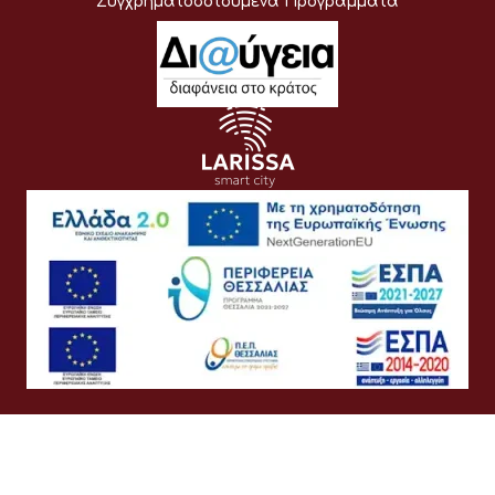
Συγχρηματοδοτούμενα Προγράμματα
Όροι Χρήσης
Προσωπικά Δεδομένα
Πολιτική Cookies
Πολιτική Απορρήτου
Προσβασιμότητα