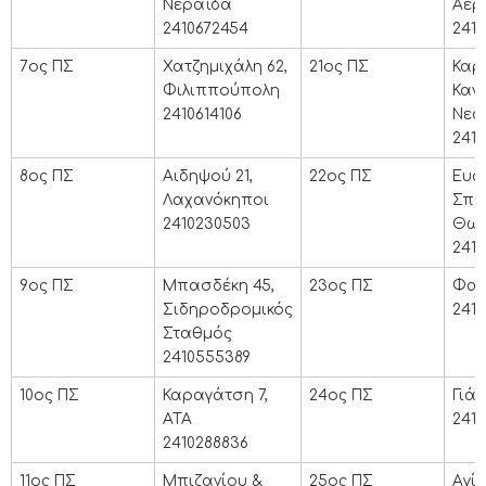
Νεράϊδα
Αερ
2410672454
241
7ος ΠΣ
Χατζημιχάλη 62,
21ος ΠΣ
Καρ
Φιλιππούπολη
Καν
2410614106
Νεά
2410
8ος ΠΣ
Αιδηψού 21,
22ος ΠΣ
Ευαγ
Λαχανόκηποι
Σπα
2410230503
Θω
2410
9ος ΠΣ
Μπασδέκη 45,
23ος ΠΣ
Φαλ
Σιδηροδρομικός
2410
Σταθμός
2410555389
10ος ΠΣ
Καραγάτση 7,
24ος ΠΣ
Γιά
ΑΤΑ
2410
2410288836
11ος ΠΣ
Μπιζανίου &
25ος ΠΣ
Αγί