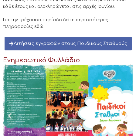
κάθε έτους και ολοκληρώνεται στις αρχές Ιουνίου.
Για την τρέχουσα περίοδο δείτε περισσότερες
πληροφορίες εδώ:
Αιτήσεις εγγραφών στους Παιδικούς Σταθμούς
Ενημερωτικό Φυλλάδιο