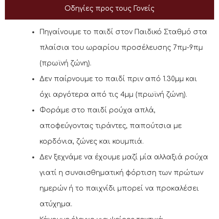
Οδηγίες προς τους Γονείς
Πηγαίνουμε το παιδί στον Παιδικό Σταθμό στα
πλαίσια του ωραρίου προσέλευσης 7πμ-9πμ
(πρωϊνή ζώνη).
Δεν παίρνουμε το παιδί πριν από 1.30μμ και
όχι αργότερα από τις 4μμ (πρωϊνή ζώνη).
Φοράμε στο παιδί ρούχα απλά,
αποφεύγοντας τιράντες, παπούτσια με
κορδόνια, ζώνες και κουμπιά.
Δεν ξεχνάμε να έχουμε μαζί μία αλλαξιά ρούχα
γιατί η συναισθηματική φόρτιση των πρώτων
ημερών ή το παιχνίδι μπορεί να προκαλέσει
ατύχημα.