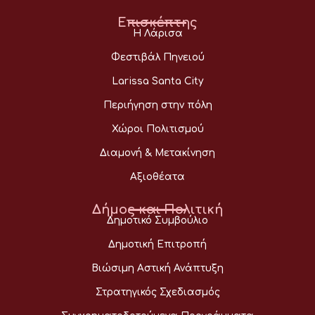
Επισκέπτης
Η Λάρισα
Φεστιβάλ Πηνειού
Larissa Santa City
Περιήγηση στην πόλη
Χώροι Πολιτισμού
Διαμονή & Μετακίνηση
Αξιοθέατα
Δήμος και Πολιτική
Δημοτικό Συμβούλιο
Δημοτική Επιτροπή
Βιώσιμη Αστική Ανάπτυξη
Στρατηγικός Σχεδιασμός