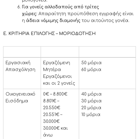
μονογονέα.
Για γονείς αλλοδαπούς από τρίτες
χώρες:
Απαραίτητη προϋπόθεση εγγραφής είναι
η
άδεια νόμιμης διαμονής
του αιτούντος γονέα.
Ε. ΚΡΙΤΗΡΙΑ ΕΠΙΛΟΓΗΣ – ΜΟΡΙΟΔΟΤΗΣΗ
ΚΡΙΤΗΡΙΟ
ΚΑΤΗΓΟΡΙΑ
ΜΟΡΙΑ
ΚΡΙΤΗΡΙΟ
ΚΑΤΗΓΟΡΙΑ
ΜΟΡΙΑ
Εργασιακή
Εργαζόμενη
50 μόρια
Απασχόληση
Μητέρα
60 μόρια
Εργαζόμενοι
και οι 2 γονείς
Οικογενειακό
0€ – 8.800€
40 μόρια
Εισόδημα
8.801€ –
30 μόρια
20.550€
20 μόρια
20.551€ –
10 μόρια
30.000€
30.000€ και
άνω