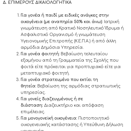
Δ. ΕΠΙΜΕΡΟΥΣ ΔΙΚΑΙΟΛΟΓΗΤΙΚΑ
Για γονέα ή παιδί με ειδικές ανάγκες στην
οικογένεια (με αναπηρία 50% και άνω):
Ιατρική
γνωμάτευση από Κρατικό Νοσηλευτικό Ίδρυμα ή
Ασφαλιστικό Οργανισμό ή γνωμάτευση
Υγειονομικής Επιτροπής (Κ.Ε.Π.Α.) ή από άλλη
αρμόδια Δημόσια Υπηρεσία.
Για γονέα φοιτητή:
Βεβαίωση τελευταίου
εξαμήνου από τη Γραμματεία της Σχολής που
φοιτά είτε πρόκειται για προπτυχιακό είτε για
μεταπτυχιακό φοιτητή.
Για γονέα στρατευμένο που εκτίει τη
θητεία:
Βεβαίωση της αρμόδιας στρατιωτικής
υπηρεσίας.
Για γονείς διαζευγμένους ή σε
διάσταση:
Διαζευκτήριο και απόφαση
επιμέλειας.
Για μονογονεϊκή οικογένεια:
Πιστοποιητικό
οικογενειακής κατάστασης ή Υπεύθυνη Δήλωση