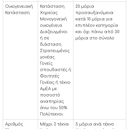
Οικογενειακή
Κατάσταση
20 μόρια
Κατάσταση
Χηρείας
προσαυξανόμενα
Μονογονεϊκή
κατά 10 μόρια για
οικογένεια
επιπλέον κατηγορία
Διαζευγμένοι
και όχι πάνω από 30
ή σε
μόρια στο σύνολο
διάσταση
Στρατευμένος
γονέας
Γονείς
σπουδαστές ή
Φοιτητές
Γονέας ή τέκνο
ΑμΕΑ με
ποσοστό
αναπηρίας
άνω του 50%
Πολύτεκνοι
Αριθμός
Μέχρι 2 τέκνα
5 μόρια ανά τέκνο