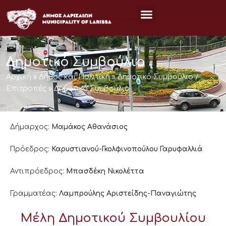
Μετάβαση
στο
περιεχόμενο
Δημοτικό Συμβούλιο
Αρχική
»
Δήμος και Πολιτική
»
Δημοτικό Συμβούλιο /
Επιτροπές
»
Δημοτικό Συμβούλιο
Δήμαρχος:
Μαμάκος Αθανάσιος
Πρόεδρος:
Καρυστιανού-Γκολφινοπούλου Γαρυφαλλιά
Αντιπρόεδρος:
Μπασδέκη Νικολέττα
Γραμματέας:
Λαμπρούλης
Αριστείδης-Παναγιώτης
Μέλη Δημοτικού Συμβουλίου