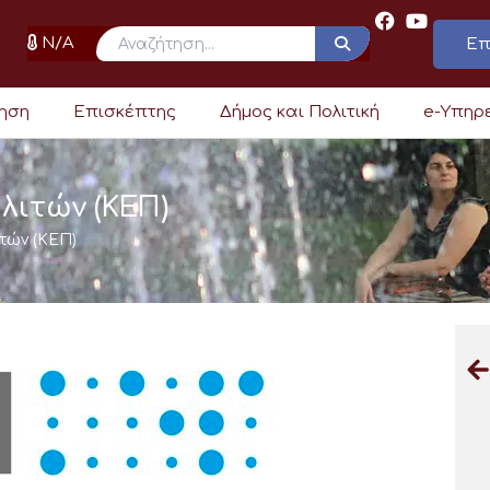
N/A
Επ
ρηση
Επισκέπτης
Δήμος και Πολιτική
e-Υπηρ
λιτών (ΚΕΠ)
τών (ΚΕΠ)