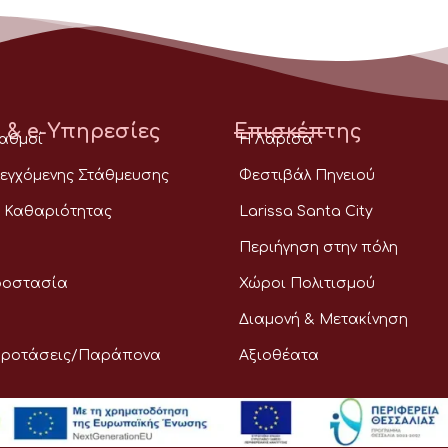
 & e-Υπηρεσίες
Επισκέπτης
ταθμοί
Η Λάρισα
εγχόμενης Στάθμευσης
Φεστιβάλ Πηνειού
 Καθαριότητας
Larissa Santa City
Περιήγηση στην πόλη
ροστασία
Χώροι Πολιτισμού
Διαμονή & Μετακίνηση
Προτάσεις/Παράπονα
Αξιοθέατα