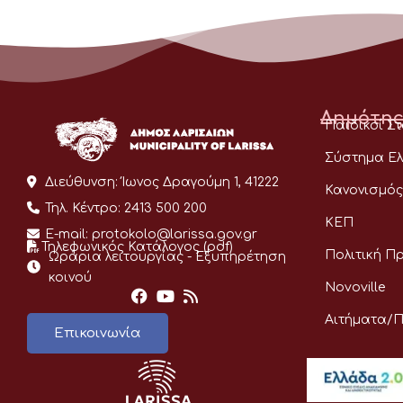
Δημότης
Παιδικοί Σ
Σύστημα Ελ
Διεύθυνση:
Ίωνος Δραγούμη 1, 41222
Κανονισμός
Τηλ. Κέντρο:
2413 500 200
ΚΕΠ
E-mail:
protokolo@larissa.gov.gr
Τηλεφωνικός Κατάλογος (pdf)
Πολιτική Π
Ωράρια λειτουργίας - Eξυπηρέτηση
κοινού
Novoville
Αιτήματα/
Επικοινωνία