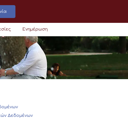
νία
εσίες
Ενημέρωση
εδομένων
κών Δεδομένων