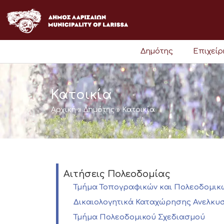
Μετάβαση
στο
περιεχόμενο
Δημότης
Επιχεί
Κατοικία
Αρχική
»
Δημότης
»
Κατοικία
Αιτήσεις Πολεοδομίας
Τμήμα Τοπογραφικών και Πολεοδομι
Δικαιολογητικά Καταχώρησης Ανελκυ
Τμήμα Πολεοδομικού Σχεδιασμού