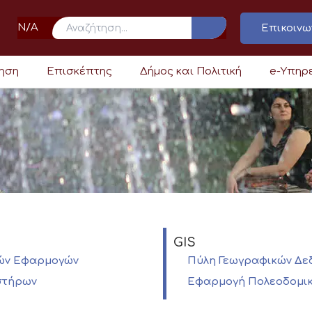
N/A
Επικοινω
ρηση
Επισκέπτης
Δήμος και Πολιτική
e-Υπηρ
GIS
κών Εφαρμογών
Πύλη Γεωγραφικών Δ
στήρων
Εφαρμογή Πολεοδομι