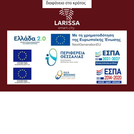
Όροι Χρήσης
Προσωπικά Δεδομένα
Πολιτική Cookies
Πολιτική Απορρήτου
Προσβασιμότητα
Συχνές Ερωτήσεις
Βοήθεια
Σύνδεση
Ελληνικά
English
©
Δήμος Λαρισαίων