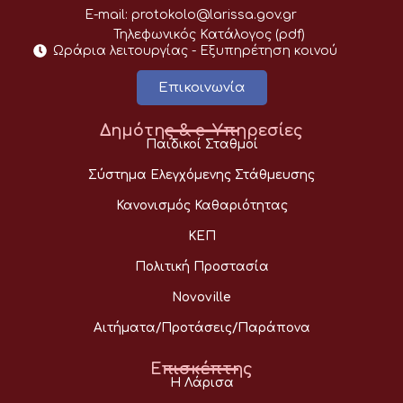
E-mail:
protokolo@larissa.gov.gr
Τηλεφωνικός Κατάλογος (pdf)
Ωράρια λειτουργίας - Eξυπηρέτηση κοινού
Επικοινωνία
Δημότης & e-Υπηρεσίες
Παιδικοί Σταθμοί
Σύστημα Ελεγχόμενης Στάθμευσης
Κανονισμός Καθαριότητας
ΚΕΠ
Πολιτική Προστασία
Novoville
Αιτήματα/Προτάσεις/Παράπονα
Επισκέπτης
Η Λάρισα