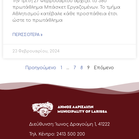
Την Τρίτη 27 Φεβρουαρίου αρχίζει το 38ο
πρωτάθλημα Μπάσκετ Εργαζομένων. Το τμήμα
Αθλητισμού κατέβαλε κάθε προσπάθεια έτσι
ώστε το πρωτάθλημα
ΠΕΡΙΣΣΌΤΕΡΑ »
23 Φεβρουαρίου, 2024
Προηγούμενο
1
…
7
8
9
Επόμενο
Διεύθυνση:
Ίωνος Δραγούμη 1, 41222
Τηλ. Κέντρο:
2413 500 200