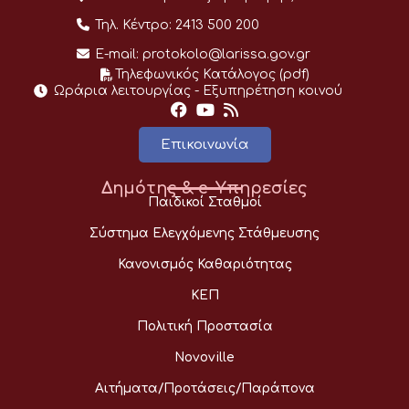
Τηλ. Κέντρο:
2413 500 200
E-mail:
protokolo@larissa.gov.gr
Τηλεφωνικός Κατάλογος (pdf)
Ωράρια λειτουργίας - Eξυπηρέτηση κοινού
Επικοινωνία
Δημότης & e-Υπηρεσίες
Παιδικοί Σταθμοί
Σύστημα Ελεγχόμενης Στάθμευσης
Κανονισμός Καθαριότητας
ΚΕΠ
Πολιτική Προστασία
Novoville
Αιτήματα/Προτάσεις/Παράπονα