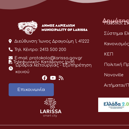
Δημότης
Παιδικοί Σ
Σύστημα Ελ
Διεύθυνση:
Ίωνος Δραγούμη 1, 41222
Κανονισμός
Τηλ. Κέντρο:
2413 500 200
ΚΕΠ
E-mail:
protokolo@larissa.gov.gr
Τηλεφωνικός Κατάλογος (pdf)
Πολιτική Π
Ωράρια λειτουργίας - Eξυπηρέτηση
κοινού
Novoville
Αιτήματα/
Επικοινωνία