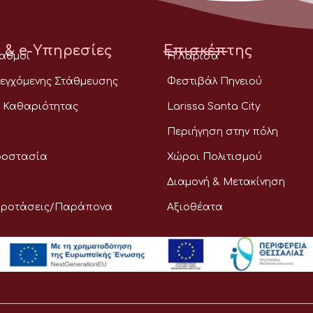
 & e-Υπηρεσίες
Επισκέπτης
ταθμοί
Η Λάρισα
εγχόμενης Στάθμευσης
Φεστιβάλ Πηνειού
 Καθαριότητας
Larissa Santa City
Περιήγηση στην πόλη
ροστασία
Χώροι Πολιτισμού
Διαμονή & Μετακίνηση
Προτάσεις/Παράπονα
Αξιοθέατα