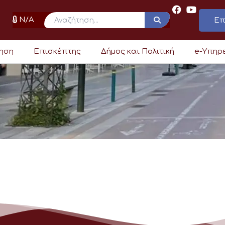
N/A
Επ
ρηση
Επισκέπτης
Δήμος και Πολιτική
e-Υπηρ