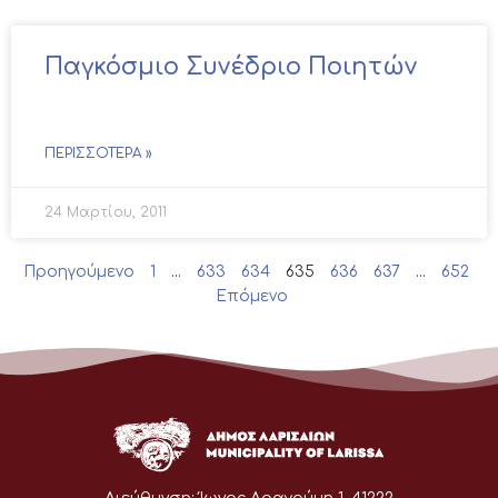
Παγκόσμιο Συνέδριο Ποιητών
ΠΕΡΙΣΣΌΤΕΡΑ »
24 Μαρτίου, 2011
Προηγούμενο
1
…
633
634
635
636
637
…
652
Επόμενο