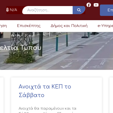
N/A
Επ
ρηση
Επισκέπτης
Δήμος και Πολιτική
e-Υπηρ
ελτία Τύπου
Page
Page
Page
Page
Page
Page
Page
Aνοιχτά τα ΚΕΠ το
Σάββατο
Ανοιχτά θα παραμένουν και τα