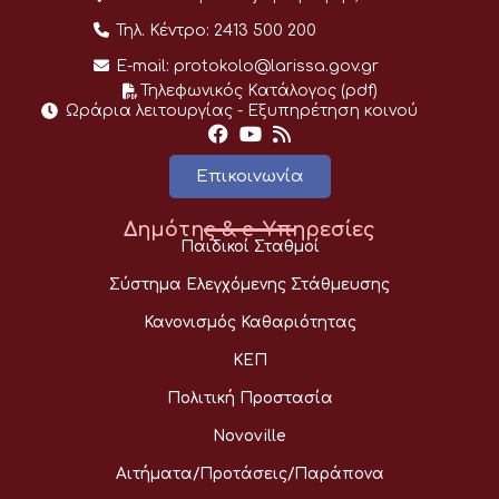
Τηλ. Κέντρο:
2413 500 200
E-mail:
protokolo@larissa.gov.gr
Τηλεφωνικός Κατάλογος (pdf)
Ωράρια λειτουργίας - Eξυπηρέτηση κοινού
Επικοινωνία
Δημότης & e-Υπηρεσίες
Παιδικοί Σταθμοί
Σύστημα Ελεγχόμενης Στάθμευσης
Κανονισμός Καθαριότητας
ΚΕΠ
Πολιτική Προστασία
Novoville
Αιτήματα/Προτάσεις/Παράπονα