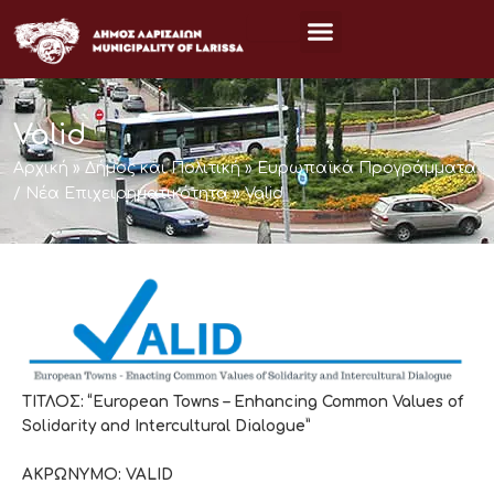
Μετάβαση
στο
περιεχόμενο
Valid
Αρχική
»
Δήμος και Πολιτική
»
Ευρωπαϊκά Προγράμματα
/ Νέα Επιχειρηματικότητα
»
Valid
ΤΙΤΛΟΣ: “European Towns – Enhancing Common Values of
Solidarity and Intercultural Dialogue”
ΑΚΡΩΝΥΜΟ: VALID