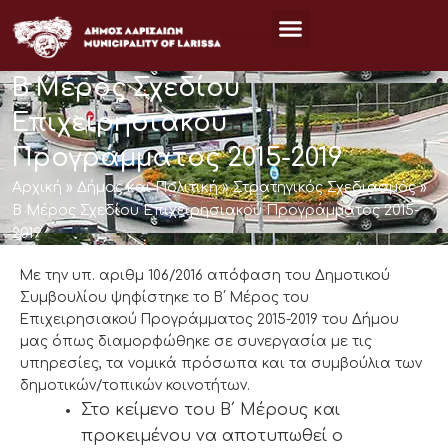
Μετάβαση
στο
περιεχόμενο
Β Μέρος Σχεδίου
Επιχειρησιακού
Προγράμματος 2015-2019
Αρχική
»
Δήμος και Πολιτική
»
Στρατηγικός Σχεδιασμός
»
Β Μέρος Σχεδίου Επιχειρησιακού Προγράμματος 2015-
2019
Με την υπ. αριθμ 106/2016 απόφαση του Δημοτικού
Συμβουλίου ψηφίστηκε το B΄ Μέρος του
Επιχειρησιακού Προγράμματος 2015-2019 του Δήμου
μας όπως διαμορφώθηκε σε συνεργασία με τις
υπηρεσίες, τα νομικά πρόσωπα και τα συμβούλια των
δημοτικών/τοπικών κοινοτήτων.
Στο κείμενο του Β΄ Μέρους και
προκειμένου να αποτυπωθεί ο