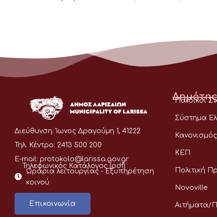
Δημότης
Παιδικοί Σ
Σύστημα Ελ
Διεύθυνση:
Ίωνος Δραγούμη 1, 41222
Κανονισμός
Τηλ. Κέντρο:
2413 500 200
ΚΕΠ
E-mail:
protokolo@larissa.gov.gr
Τηλεφωνικός Κατάλογος (pdf)
Πολιτική Π
Ωράρια λειτουργίας - Eξυπηρέτηση
κοινού
Novoville
Επικοινωνία
Αιτήματα/