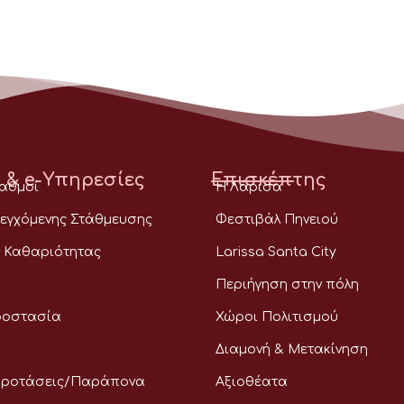
 & e-Υπηρεσίες
Επισκέπτης
ταθμοί
Η Λάρισα
εγχόμενης Στάθμευσης
Φεστιβάλ Πηνειού
 Καθαριότητας
Larissa Santa City
Περιήγηση στην πόλη
ροστασία
Χώροι Πολιτισμού
Διαμονή & Μετακίνηση
Προτάσεις/Παράπονα
Αξιοθέατα