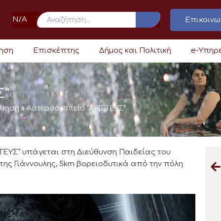
N/A
Επικοινω
ρηση
Επισκέπτης
Δήμος και Πολιτική
e-Υπηρ
Σ”
άθηση
»
Αστεροσκοπείο “ΑΡΙΣΤΕΥΣ”
ΤΕΥΣ” υπάγεται στη Διεύθυνση Παιδείας του
της Γιάννουλης, 5km βορειοδυτικά από την πόλη