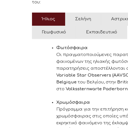
του:
Ήλιος
Σελήνη
Αστρικ
Γεωφυσικό
Εκπαιδευτικό
Φωτόσφαιρα
Οι πραγματοποιούμενες παρατ
φαινομένων της ηλιακής φωτόσφ
παρατηρήσεις αποστέλλονται σ
Variable Star Observers (AAVS
Belgique
του Βελγίου, στην
Brit
στο
Volkssternwarte Paderborn
Χρωμόσφαιρα
Πρόγραμμα για την επιτήρηση 
χρωμόσφαιρας στις οποίες υπά
εκρηκτικό φαινόμενο της έκλαμψ