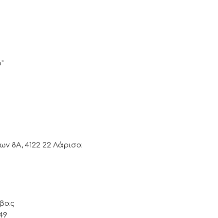
”
ων 8Α, 4122 22 Λάρισα
άβας
49