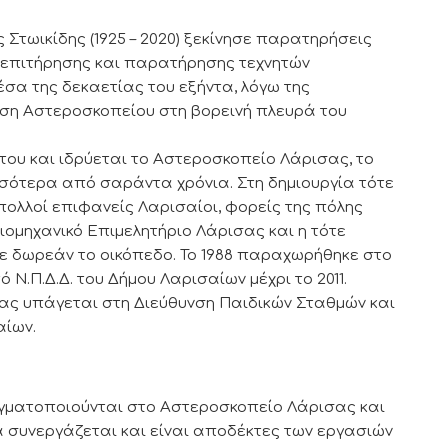
 Στωικίδης (1925 – 2020) ξεκίνησε παρατηρήσεις
 επιτήρησης και παρατήρησης τεχνητών
σα της δεκαετίας του εξήντα, λόγω της
ρση Αστεροσκοπείου στη βορεινή πλευρά του
ου και ιδρύεται το Αστεροσκοπείο Λάρισας, το
σότερα από σαράντα χρόνια. Στη δημιουργία τότε
ολλοί επιφανείς Λαρισαίοι, φορείς της πόλης
Βιομηχανικό Επιμελητήριο Λάρισας και η τότε
ε δωρεάν το οικόπεδο. Το 1988 παραχωρήθηκε στο
Ν.Π.Δ.Δ. του Δήμου Λαρισαίων μέχρι το 2011.
ας υπάγεται στη Διεύθυνση Παιδικών Σταθμών και
αίων.
ματοποιούνται στο Αστεροσκοπείο Λάρισας και
α συνεργάζεται και είναι αποδέκτες των εργασιών