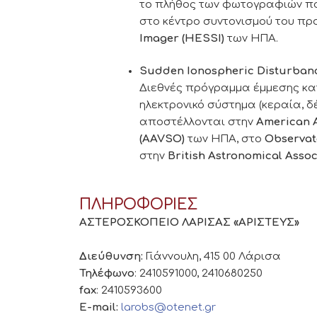
το πλήθος των φωτογραφιών πο
στο κέντρο συντονισμού του π
Imager (HESSI)
των ΗΠΑ.
Sudden Ionospheric Disturbanc
Διεθνές πρόγραμμα έμμεσης κα
ηλεκτρονικό σύστημα (κεραία, δ
αποστέλλονται στην
American A
(AAVSO)
των ΗΠΑ, στο
Observat
στην
British Astronomical Assoc
ΠΛΗΡΟΦΟΡΙΕΣ
ΑΣΤΕΡΟΣΚΟΠΕΙΟ ΛΑΡΙΣΑΣ «ΑΡΙΣΤΕΥΣ»
Διεύθυνση:
Γιάννουλη, 415 00 Λάρισα
Τηλέφωνο
: 2410591000, 2410680250
fax
: 2410593600
E-mail:
larobs@otenet.gr