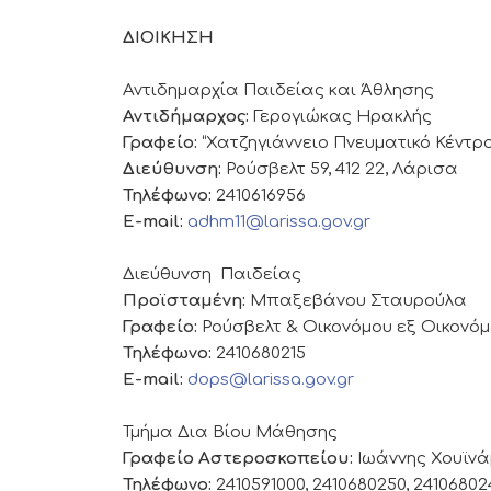
ΔΙΟΙΚΗΣΗ
Αντιδημαρχία Παιδείας και Άθλησης
Αντιδήμαρχος:
Γερογιώκας Ηρακλής
Γραφείο:
“Χατζηγιάννειο Πνευματικό Κέντρο
Διεύθυνση:
Ρούσβελτ 59, 412 22, Λάρισα
Τηλέφωνο:
2410616956
E-mail:
adhm11@larissa.gov.gr
Διεύθυνση Παιδείας
Προϊσταμένη:
Μπαξεβάνου Σταυρούλα
Γραφείο:
Ρούσβελτ & Οικονόμου εξ Οικονόμ
Τηλέφωνο:
2410680215
E-mail:
dops@larissa.gov.gr
Τμήμα Δια Βίου Μάθησης
Γραφείο Αστεροσκοπείου:
Ιωάννης Χουϊν
Τηλέφωνο:
2410591000, 2410680250, 24106802