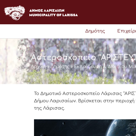
Μετάβαση
στο
περιεχόμενο
Δημότης
Επιχεί
Αστεροσκοπείο “ΑΡΙΣΤΕΥ
Αρχική
»
Δημότης
»
Εκπαίδευση & Δια Βίου Μ
Το Δημοτικό Αστεροσκοπείο Λάρισας “ΑΡΙΣ
Δήμου Λαρισαίων. Βρίσκεται στην περιοχή 
της Λάρισας.