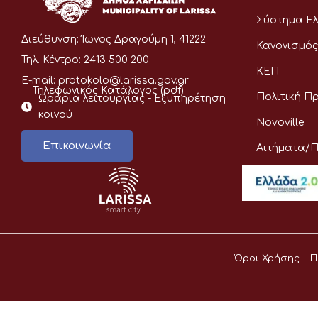
Σύστημα Ελ
Διεύθυνση:
Ίωνος Δραγούμη 1, 41222
Κανονισμός
Τηλ. Κέντρο:
2413 500 200
ΚΕΠ
E-mail:
protokolo@larissa.gov.gr
Τηλεφωνικός Κατάλογος (pdf)
Πολιτική Π
Ωράρια λειτουργίας - Eξυπηρέτηση
κοινού
Novoville
Επικοινωνία
Αιτήματα/
Όροι Χρήσης
Π