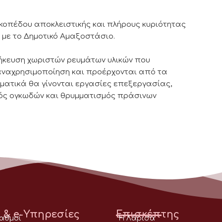
ικοπέδου αποκλειστικής και πλήρους κυριότητας
ι με το Δημοτικό Αμαξοστάσιο.
θήκευση χωριστών ρευμάτων υλικών που
παναχρησιμοποίηση και προέρχονται από τα
ατικά θα γίνονται εργασίες επεξεργασίας,
ός ογκωδών και θρυμματισμός πράσινων
 & e-Υπηρεσίες
Επισκέπτης
ταθμοί
Η Λάρισα