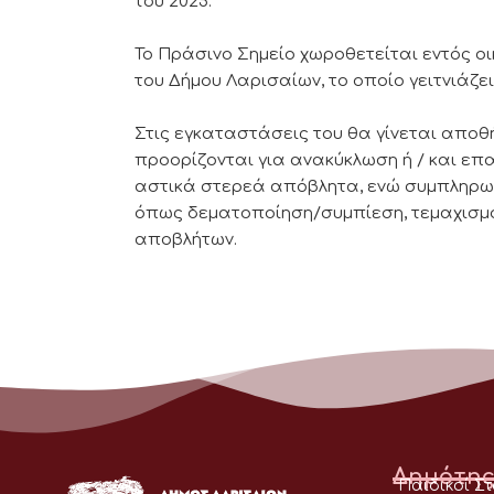
του 2025.
Το Πράσινο Σημείο χωροθετείται εντός ο
του Δήμου Λαρισαίων, το οποίο γειτνιάζε
Στις εγκαταστάσεις του θα γίνεται απο
προορίζονται για ανακύκλωση ή / και ε
αστικά στερεά απόβλητα, ενώ συμπληρωμ
όπως δεματοποίηση/συμπίεση, τεμαχισμ
αποβλήτων.
Δημότης
Παιδικοί Σ