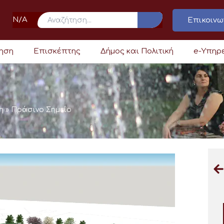
N/A
Επικοινω
ρηση
Επισκέπτης
Δήμος και Πολιτική
e-Υπηρ
η
»
Πράσινο Σημείο