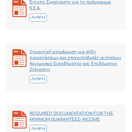
Έντυπο Συναίνεσης για το πρόγραμμα
Κ.Ε.Α.
ΛΉΨΗ
Σημαντική ενημέρωση για λήξη
παρατάσεων και επανυποβολές αιτήσεων
Κοινωνικού Εισοδήματος και Επιδόματος
Στέγασης
ΛΉΨΗ
REQUIRED DOCUMENTATION FOR THE
MINIMUM GUARANTEED INCOME
ΛΉΨΗ