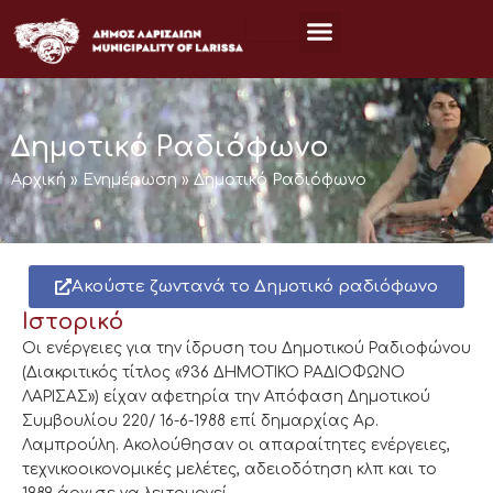
Μετάβαση
στο
περιεχόμενο
Δημοτικό Ραδιόφωνο
Αρχική
»
Ενημέρωση
»
Δημοτικό Ραδιόφωνο
Ακούστε ζωντανά το Δημοτικό ραδιόφωνο
Ιστορικό
Οι ενέργειες για την ίδρυση του Δημοτικού Ραδιοφώνου
(Διακριτικός τίτλος «936 ΔΗΜΟΤΙΚΟ ΡΑΔΙΟΦΩΝΟ
ΛΑΡΙΣΑΣ») είχαν αφετηρία την Απόφαση Δημοτικού
Συμβουλίου 220/ 16-6-1988 επί δημαρχίας Αρ.
Λαμπρούλη. Ακολούθησαν οι απαραίτητες ενέργειες,
τεχνικοοικονομικές μελέτες, αδειοδότηση κλπ και το