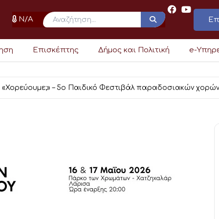
N/A
Επ
ρηση
Επισκέπτης
Δήμος και Πολιτική
e-Υπηρ
«Χορεύουμε;» – 5ο Παιδικό Φεστιβάλ παραδοσιακών χορώ