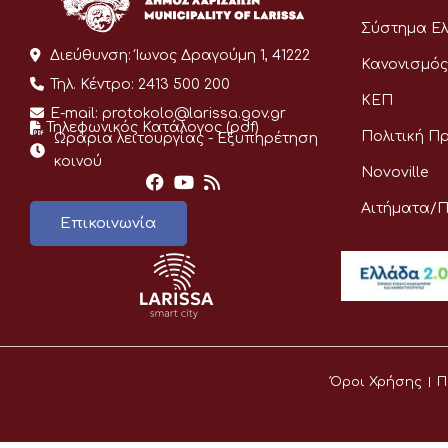
Σύστημα Ελ
Διεύθυνση:
Ίωνος Δραγούμη 1, 41222
Κανονισμός
Τηλ. Κέντρο:
2413 500 200
ΚΕΠ
E-mail:
protokolo@larissa.gov.gr
Τηλεφωνικός Κατάλογος (pdf)
Πολιτική Π
Ωράρια λειτουργίας - Eξυπηρέτηση
κοινού
Novoville
Αιτήματα/
Επικοινωνία
Όροι Χρήσης
Π