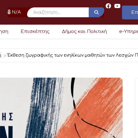
N/A
Επ
ρηση
Επισκέπτης
Δήμος και Πολιτική
e-Υπηρ
ή
Έκθεση ζωγραφικής των ενηλίκων μαθητών των Λεσχών 