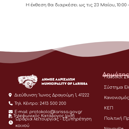
Η έκθεση θα διαρκέσει ως τις 23 Μαΐου, 10:00 –
Δημότης
Παιδικοί Σ
Σύστημα Ελ
Διεύθυνση:
Ίωνος Δραγούμη 1, 41222
Κανονισμός
Τηλ. Κέντρο:
2413 500 200
ΚΕΠ
E-mail:
protokolo@larissa.gov.gr
Τηλεφωνικός Κατάλογος (pdf)
Πολιτική Π
Ωράρια λειτουργίας - Eξυπηρέτηση
κοινού
Novoville