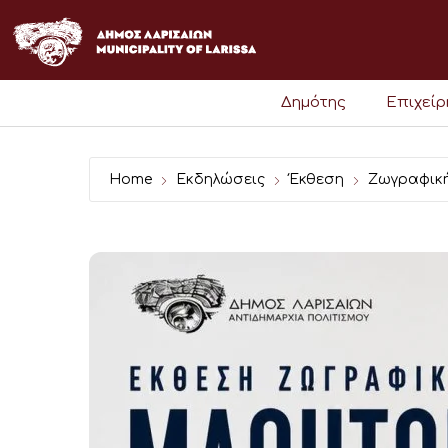
Μετάβαση
στο
περιεχόμενο
Δημότης
Επιχεί
Home
Εκδηλώσεις
Έκθεση
Ζωγραφικ