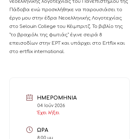
νεοελληνικής λογοτεχνίας του Πανεπιστημίου της
Πάδοβα ενώ προσκλήθηκε να παρουσιάσει το
έργο μου στην έδρα Νεοελληνικής Λογοτεχνίας
στο Selouin College του Κέιμπριτζ. Το βιβλίο της
“το βραχιόλι της φωτιάς” έγινε σειρά 8
επεισοδίων στην ΕΡΤ και υπάρχει στο Ertflix και
στο ertflix international.
ΗΜΕΡΟΜΗΝΊΑ
04 Ιούν 2026
Έχει λήξει
ΏΡΑ
8:00 μμ