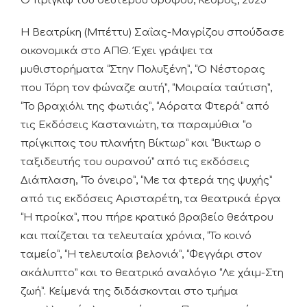
Ο πρίγκιψ του δεύτερου ορόφου, Κέδρος, 2023
Η Βεατρίκη (Μπέττυ) Σαΐας-Μαγρίζου σπούδασε
οικονομικά στο ΑΠΘ. Έχει γράψει τα
μυθιστορήματα “Στην Πολυξένη”, “Ο Νέστορας
που Τόρη τον φώναζε αυτή”, “Μοιραία ταύτιση”,
“Το βραχιόλι της φωτιάς”, “Αόρατα Φτερά” από
τις Εκδόσεις Καστανιώτη, τα παραμύθια “ο
πρίγκιπας του πλανήτη Βίκτωρ” και “Βικτωρ ο
ταξιδευτής του ουρανού” από τις εκδόσεις
Διάπλαση, “Το όνειρο”, “Με τα φτερά της ψυχής”
από τις εκδόσεις Αρισταρέτη, τα θεατρικά έργα
“Η προίκα”, που πήρε κρατικό βραβείο θεάτρου
και παίζεται τα τελευταία χρόνια, “Το κοινό
ταμείο”, “Η τελευταία βελονιά”, “Φεγγάρι στον
ακάλυπτο” και το θεατρικό αναλόγιο “Λε χάιμ-Στη
ζωή”. Κείμενά της διδάσκονται στο τμήμα