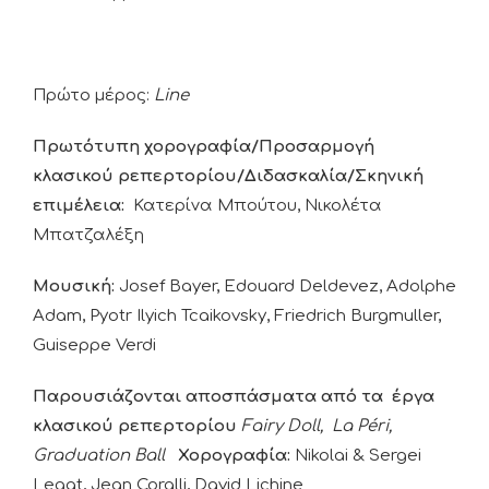
Πρώτο μέρος:
Line
Πρωτότυπη χορογραφία/Προσαρμογή
κλασικού ρεπερτορίου/Διδασκαλία/Σκηνική
επιμέλεια:
Κατερίνα Μπούτου, Νικολέτα
Μπατζαλέξη
Μουσική
:
Josef Bayer, Edouard Deldevez, Adolphe
Adam, Pyotr Ilyich Tcaikovsky, Friedrich Burgmuller,
Guiseppe Verdi
Παρουσιάζονται
αποσπάσματα
από
τα
έργα
κλασικού
ρεπερτορίου
Fairy Doll, La Péri,
Graduation Ball
Χορογραφία
:
Nikolai & Sergei
Legat, Jean Coralli, David Lichine