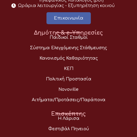
Τηλεφωνικός Κατάλογος (pdf)
Ωράρια λειτουργίας - Eξυπηρέτηση κοινού
Επικοινωνία
Δημότης & e-Υπηρεσίες
Παιδικοί Σταθμοί
Σύστημα Ελεγχόμενης Στάθμευσης
Κανονισμός Καθαριότητας
ΚΕΠ
Πολιτική Προστασία
Novoville
Αιτήματα/Προτάσεις/Παράπονα
Επισκέπτης
Η Λάρισα
Φεστιβάλ Πηνειού