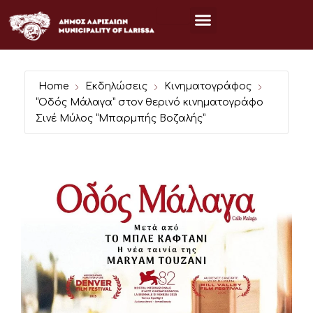
Μετάβαση
στο
περιεχόμενο
Home
Εκδηλώσεις
Κινηματογράφος
“Οδός Μάλαγα” στον θερινό κινηματογράφο
Σινέ Μύλος “Μπαρμπής Βοζαλής”