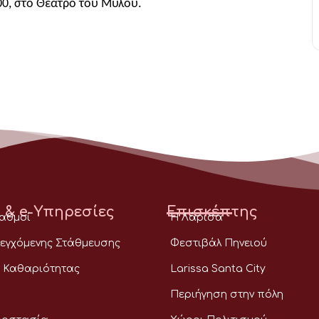
:00, στο Θέατρο του Μύλου.
 & e-Υπηρεσίες
Επισκέπτης
ταθμοί
Η Λάρισα
εγχόμενης Στάθμευσης
Φεστιβάλ Πηνειού
 Καθαριότητας
Larissa Santa City
Περιήγηση στην πόλη