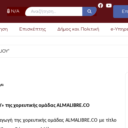
N/A
Επ
ρηση
Επισκέπτης
Δήμος και Πολιτική
e-Υπηρ
JOY”
”
Y
» της χορευτικής ομάδας ALMALIBRE.CO
αγωγή της χορευτικής ομάδας
ALMALIBRE
.
CO
με τίτλο