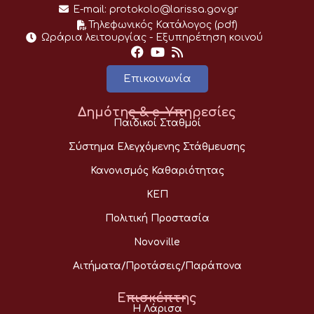
E-mail:
protokolo@larissa.gov.gr
Τηλεφωνικός Κατάλογος (pdf)
Ωράρια λειτουργίας - Eξυπηρέτηση κοινού
Επικοινωνία
Δημότης & e-Υπηρεσίες
Παιδικοί Σταθμοί
Σύστημα Ελεγχόμενης Στάθμευσης
Κανονισμός Καθαριότητας
ΚΕΠ
Πολιτική Προστασία
Novoville
Αιτήματα/Προτάσεις/Παράπονα
Επισκέπτης
Η Λάρισα