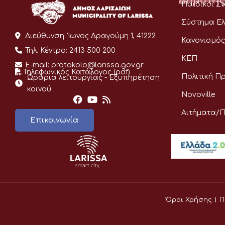
Δημότης
Παιδικοί Σ
Σύστημα Ελ
Διεύθυνση:
Ίωνος Δραγούμη 1, 41222
Κανονισμός
Τηλ. Κέντρο:
2413 500 200
ΚΕΠ
E-mail:
protokolo@larissa.gov.gr
Τηλεφωνικός Κατάλογος (pdf)
Πολιτική Π
Ωράρια λειτουργίας - Eξυπηρέτηση
κοινού
Novoville
Αιτήματα/
Επικοινωνία
Όροι Χρήσης
Π