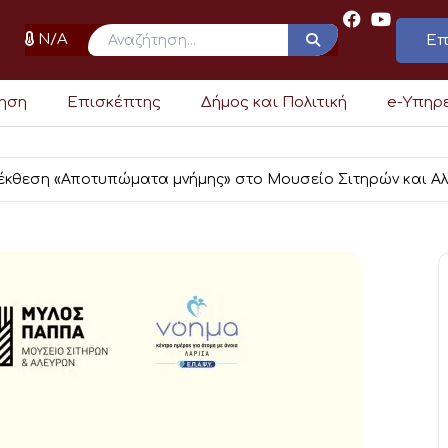
N/A
Επ
ρηση
Επισκέπτης
Δήμος και Πολιτική
e-Υπηρ
έκθεση «Αποτυπώματα μνήμης» στο Μουσείο Σιτηρών και Α