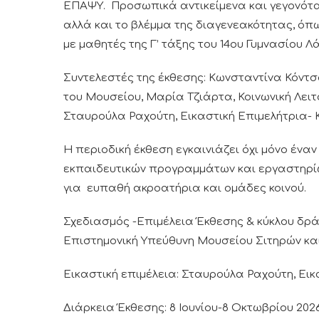
ΕΠΑΨΥ. Προσωπικά αντικείμενα και γεγονότα
αλλά και το βλέμμα της διαγενεακότητας, ό
με μαθητές της Γ’ τάξης του 14ου Γυμνασίου Λ
Συντελεστές της έκθεσης: Κωνσταντίνα Κόντσ
του Μουσείου, Μαρία Τζιάρτα, Κοινωνική Λει
Σταυρούλα Ραχούτη, Εικαστική Επιμελήτρια- 
Η περιοδική έκθεση εγκαινιάζει όχι μόνο ένα
εκπαιδευτικών προγραμμάτων και εργαστηρί
για ευπαθή ακροατήρια και ομάδες κοινού.
Σχεδιασμός -Επιμέλεια Έκθεσης & κύκλου δρ
Επιστημονική Υπεύθυνη Μουσείου Σιτηρών κα
Εικαστική επιμέλεια: Σταυρούλα Ραχούτη, Εικ
Διάρκεια Έκθεσης: 8 Ιουνίου-8 Οκτωβρίου 202