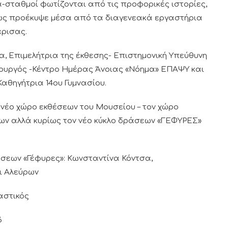
-σταθμοί φωτίζονται από τις προφορικές ιστορίες,
πως προέκυψε μέσα από τα διαγενεακά εργαστήρια
άρισας.
α, Επιμελήτρια της έκθεσης- Επιστημονική Υπεύθυνη
τουργός -Κέντρο Ημέρας Άνοιας «Νόημα» ΕΠΑΨΥ και
Καθηγήτρια 14ου Γυμνασίου.
ν νέο χώρο εκθέσεων του Μουσείου – τον χώρο
ων αλλά κυρίως τον νέο κύκλο δράσεων «ΓΕΦΥΡΕΣ»
άσεων «Γέφυρες»: Κωνσταντίνα Κόντσα,
ι Αλεύρων
αστικός
6