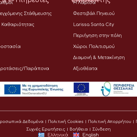
 & e-Υπηρεσίες
Επισκέπτης
ταθμοί
Η Λάρισα
εγχόμενης Στάθμευσης
Φεστιβάλ Πηνειού
 Καθαριότητας
Larissa Santa City
Περιήγηση στην πόλη
ροστασία
Χώροι Πολιτισμού
Διαμονή & Μετακίνηση
Προτάσεις/Παράπονα
Αξιοθέατα
ροσωπικά Δεδομένα
Πολιτική Cookies
Πολιτική Απορρήτου
Συχνές Ερωτήσεις
Βοήθεια
Σύνδεση
Ελληνικά
English